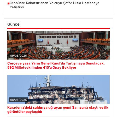
Otobüste Rahatsızlanan Yolcuyu Şoför Hızla Hastaneye
■
Yetiştirdi
Güncel
09/08/2026
Çerçeve yasa Yarın Genel Kurul’da Tartışmaya Sunulacak:
592 Milletvekilinden 410’u Onay Bekliyor
08/08/2026
Karadeniz’deki saldırıya uğrayan gemi Samsun’a ulaştı ve ilk
görüntüler paylaşıldı