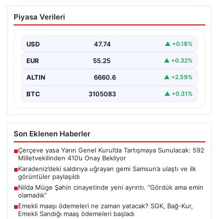
Karadeniz’deki saldırıya uğrayan gemi
Piyasa Verileri
Samsun’a ulaştı ve ilk görüntüler
paylaşıldı
USD
47.74
▲ +0.18%
Karadeniz bölgesinde yaşanan endişe verici olaylar
arasında, Rusya kaynaklı ‘NADEZHDA’ isimli Ro-Ro
EUR
55.25
▲ +0.32%
gemisine gerçekleştirilen…
ALTIN
6660.6
▲ +2.59%
BTC
3105083
▲ +0.31%
Son Eklenen Haberler
Çerçeve yasa Yarın Genel Kurul’da Tartışmaya Sunulacak: 592
■
Milletvekilinden 410’u Onay Bekliyor
Karadeniz’deki saldırıya uğrayan gemi Samsun’a ulaştı ve ilk
■
görüntüler paylaşıldı
Nilda Müge Şahin cinayetinde yeni ayrıntı. “Gördük ama emin
■
olamadık”
Emekli maaşı ödemeleri ne zaman yatacak? SGK, Bağ-Kur,
■
Emekli Sandığı maaş ödemeleri başladı