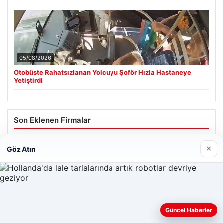
05/08/2026
Otobüste Rahatsızlanan Yolcuyu Şoför Hızla Hastaneye
Yetiştirdi
Son Eklenen Firmalar
Enes Kaplan Avukatlık Bürosu
×
Göz Atın
28/04/2026
Güncel Haberler
Web sitemizi nasıl kullandığınızı daha iyi anlayabilmek,