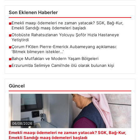
Son Eklenen Haberler
Emekli maaşı ödemeleri ne zaman yatacak? SGK, Bağ-Kur,
■
Emekli Sandığı maaş ödemeleri başladı
Otobüste Rahatsızlanan Yolcuyu Şoför Hızla Hastaneye
■
Yetiştirdi
Çorum FK’den Pierre-Emerick Aubameyang açıklaması:
■
‘Bitmek bilmeyen istekler…’
Bahçe Mutfakları ve Modern Yaşam Bölgeleri
■
Erzurum’da Selimiye Camii’nde ölü olarak bulunan kişi
■
Güncel
06/08/2026
Emekli maaşı ödemeleri ne zaman yatacak? SGK, Bağ-Kur,
Emekli Sandığı maaş ödemeleri başladı