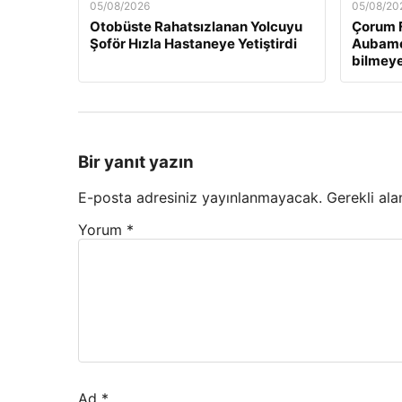
05/08/2026
05/08/20
Otobüste Rahatsızlanan Yolcuyu
Çorum F
Şoför Hızla Hastaneye Yetiştirdi
Aubame
bilmeye
Bir yanıt yazın
E-posta adresiniz yayınlanmayacak.
Gerekli ala
Yorum
*
Ad
*