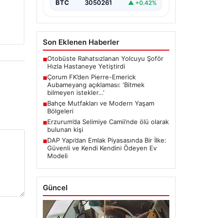
BTC
3050261
▲ +0.42%
Son Eklenen Haberler
Otobüste Rahatsızlanan Yolcuyu Şoför
■
Hızla Hastaneye Yetiştirdi
Çorum FK’den Pierre-Emerick
■
Aubameyang açıklaması: ‘Bitmek
bilmeyen istekler…’
Bahçe Mutfakları ve Modern Yaşam
■
Bölgeleri
Erzurum’da Selimiye Camii’nde ölü olarak
■
bulunan kişi
DAP Yapı’dan Emlak Piyasasında Bir İlke:
■
Güvenli ve Kendi Kendini Ödeyen Ev
Modeli
Güncel