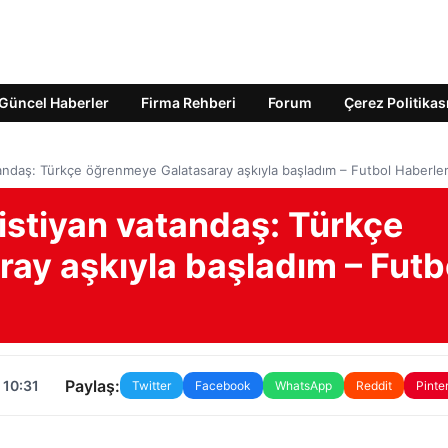
Güncel Haberler
Firma Rehberi
Forum
Çerez Politikas
tandaş: Türkçe öğrenmeye Galatasaray aşkıyla başladım – Futbol Haberler
istiyan vatandaş: Türkçe
ay aşkıyla başladım – Futb
Paylaş:
 10:31
Twitter
Facebook
WhatsApp
Reddit
Pinte