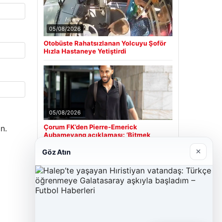
05/08/2026
Otobüste Rahatsızlanan Yolcuyu Şoför
Hızla Hastaneye Yetiştirdi
05/08/2026
Çorum FK’den Pierre-Emerick
n.
Aubameyang açıklaması: ‘Bitmek
bilmeyen istekler…’
×
Göz Atın
Son Eklenen Firmalar
Enes Kaplan Avukatlık Bürosu
28/04/2026