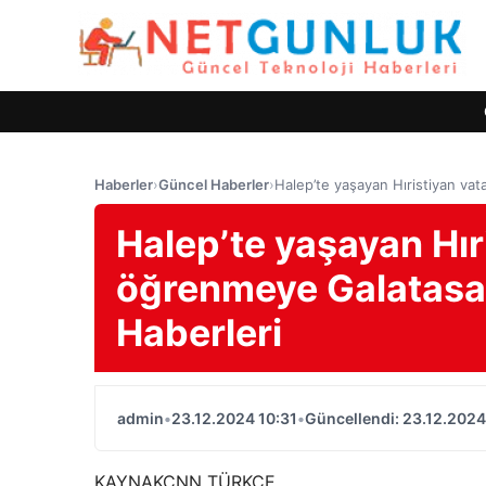
Haberler
›
Güncel Haberler
›
Halep’te yaşayan Hıristiyan va
Halep’te yaşayan Hır
öğrenmeye Galatasar
Haberleri
admin
•
23.12.2024 10:31
•
Güncellendi: 23.12.2024
KAYNAK
CNN TÜRKÇE