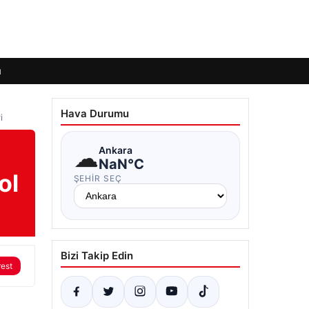
ı
Hava Durumu
i
☁
Ankara
NaN°C
ol
ŞEHIR SEÇ
Bizi Takip Edin
rest