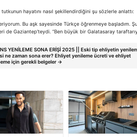
utkunun hayatını nasıl şekillendirdiğini şu sözlerle anlattı:
nderiyorum. Bu aşk sayesinde Türkçe öğrenmeye başladım. Ş
eri de Gaziantep’teydi. “Ben büyük bir Galatasaray taraftarı
NS YENİLEME SONA ERİŞİ 2025 || Eski tip ehliyetin yenile
si ne zaman sona erer? Ehliyet yenileme ücreti ve ehliyet
leme için gerekli belgeler →