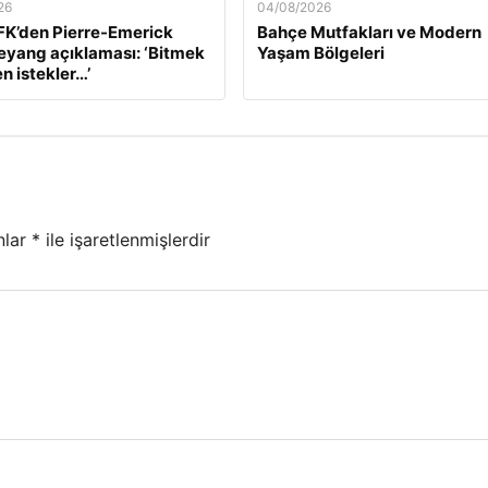
26
04/08/2026
K’den Pierre-Emerick
Bahçe Mutfakları ve Modern
yang açıklaması: ‘Bitmek
Yaşam Bölgeleri
n istekler…’
nlar
*
ile işaretlenmişlerdir