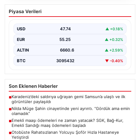
Nilda Müge Şahin cinayetinde yeni
Piyasa Verileri
ayrıntı. “Gördük ama emin olamadık”
{“title”: “Nilda Müge Şahin Cinayetiyle İlgili Yeni
Gelişmeler ve Detaylar”, “content”: “ İstanbul’un Şişli…
USD
47.74
▲ +0.18%
EUR
55.25
▲ +0.32%
ALTIN
6660.6
▲ +2.59%
BTC
3095432
▼ -0.40%
Son Eklenen Haberler
Karadeniz’deki saldırıya uğrayan gemi Samsun’a ulaştı ve ilk
■
görüntüler paylaşıldı
Nilda Müge Şahin cinayetinde yeni ayrıntı. “Gördük ama emin
■
olamadık”
Emekli maaşı ödemeleri ne zaman yatacak? SGK, Bağ-Kur,
■
Emekli Sandığı maaş ödemeleri başladı
Otobüste Rahatsızlanan Yolcuyu Şoför Hızla Hastaneye
■
Yetiştirdi