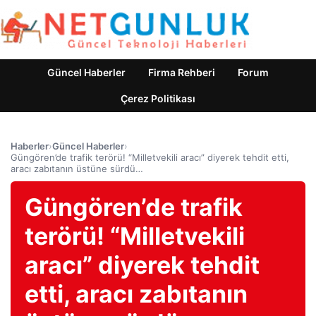
Güncel Haberler
Firma Rehberi
Forum
Çerez Politikası
Haberler
›
Güncel Haberler
›
Güngören’de trafik terörü! “Milletvekili aracı” diyerek tehdit etti,
aracı zabıtanın üstüne sürdü…
Güngören’de trafik
terörü! “Milletvekili
aracı” diyerek tehdit
etti, aracı zabıtanın