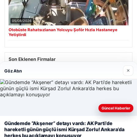
05/08/2026
Otobüste Rahatsızlanan Yolcuyu Şoför Hızla Hastaneye
Yetiştirdi
Son Eklenen Firmalar
×
Göz Atın
Enes Kaplan Avukatlık Bürosu
28/04/2026
Güncel Haberler
Web sitemizi nasıl kullandığınızı daha iyi anlayabilmek,
Gündemde “Akşener” detayı vardı: AK Parti’de
deneyiminizi kişiselleştirmek ve geliştirmek amacıyla çerezler
hareketli günün güçlü ismi Kürşad Zorlu! Ankara’da
© 2026 Net Günlük | Günlük Haber
kullanıyoruz.
Çerez Politikamız
herkes bu açıklamayı konuşuyor