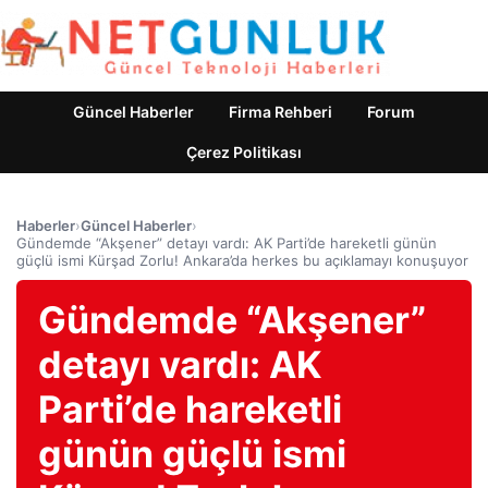
Güncel Haberler
Firma Rehberi
Forum
Çerez Politikası
Haberler
›
Güncel Haberler
›
Gündemde “Akşener” detayı vardı: AK Parti’de hareketli günün
güçlü ismi Kürşad Zorlu! Ankara’da herkes bu açıklamayı konuşuyor
Gündemde “Akşener”
detayı vardı: AK
Parti’de hareketli
günün güçlü ismi