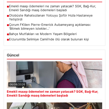
Emekli maaşı ödemeleri ne zaman yatacak? SGK, Bağ-Kur,
■
Emekli Sandığı maaş ödemeleri başladı
Otobüste Rahatsızlanan Yolcuyu Şoför Hızla Hastaneye
■
Yetiştirdi
Çorum FK’den Pierre-Emerick Aubameyang açıklaması:
■
‘Bitmek bilmeyen istekler…’
Bahçe Mutfakları ve Modern Yaşam Bölgeleri
■
Erzurum’da Selimiye Camii’nde ölü olarak bulunan kişi
■
Güncel
06/08/2026
Emekli maaşı ödemeleri ne zaman yatacak? SGK, Bağ-Kur,
Emekli Sandığı maaş ödemeleri başladı