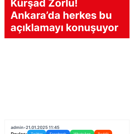
Kürşad Zorlu!
Ankara’da herkes bu
açıklamayı konuşuyor
admin
•
21.01.2025 11:45
Paylaş:
Twitter
Facebook
WhatsApp
Reddit