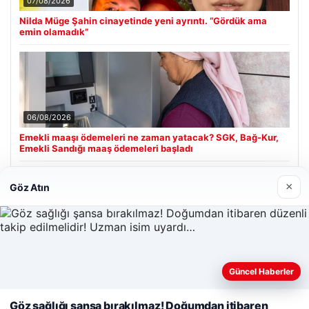
07/08/2026
Nilda Müge Şahin cinayetinde yeni ayrıntı. “Gördük ama
emin olamadık”
06/08/2026
Emekli maaşı ödemeleri ne zaman yatacak? SGK, Bağ-Kur,
Emekli Sandığı maaş ödemeleri başladı
×
Göz Atın
Son Eklenen Firmalar
Enes Kaplan Avukatlık Bürosu
28/04/2026
Güncel Haberler
Web sitemizi nasıl kullandığınızı daha iyi anlayabilmek,
deneyiminizi kişiselleştirmek ve geliştirmek amacıyla çerezler
Göz sağlığı şansa bırakılmaz! Doğumdan itibaren