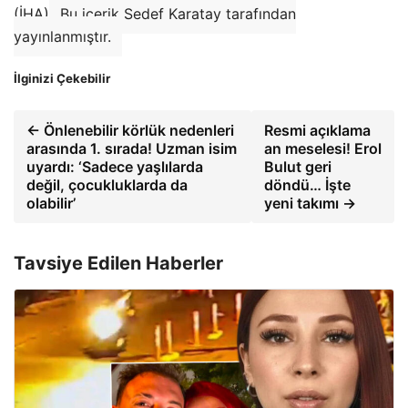
(İHA)
Bu içerik Sedef Karatay tarafından
yayınlanmıştır.
İlginizi Çekebilir
← Önlenebilir körlük nedenleri
Resmi açıklama
arasında 1. sırada! Uzman isim
an meselesi! Erol
uyardı: ‘Sadece yaşlılarda
Bulut geri
değil, çocukluklarda da
döndü… İşte
olabilir’
yeni takımı →
Tavsiye Edilen Haberler