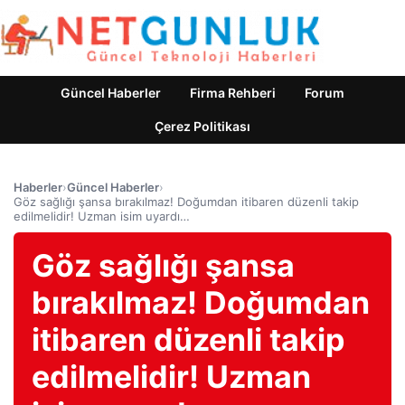
Güncel Haberler
Firma Rehberi
Forum
Çerez Politikası
Haberler
›
Güncel Haberler
›
Göz sağlığı şansa bırakılmaz! Doğumdan itibaren düzenli takip
edilmelidir! Uzman isim uyardı…
Göz sağlığı şansa
bırakılmaz! Doğumdan
itibaren düzenli takip
edilmelidir! Uzman