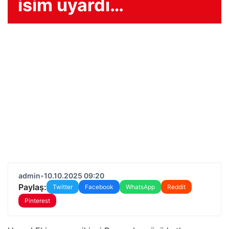
isim uyardı…
admin
•
10.10.2025 09:20
Paylaş:
Twitter
Facebook
WhatsApp
Reddit
Pinterest