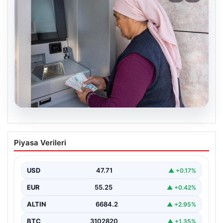
06.08.2026
Emekli maaşı ödemeleri ne zaman
Piyasa Verileri
yatacak? SGK, Bağ-Kur, Emekli Sandığı
maaş ödemeleri başladı
USD
47.71
▲ +0.17%
EUR
55.25
▲ +0.42%
ALTIN
6684.2
▲ +2.95%
BTC
3102820
▲ +1.35%