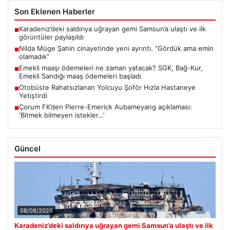
Son Eklenen Haberler
Karadeniz’deki saldırıya uğrayan gemi Samsun’a ulaştı ve ilk
■
görüntüler paylaşıldı
Nilda Müge Şahin cinayetinde yeni ayrıntı. “Gördük ama emin
■
olamadık”
Emekli maaşı ödemeleri ne zaman yatacak? SGK, Bağ-Kur,
■
Emekli Sandığı maaş ödemeleri başladı
Otobüste Rahatsızlanan Yolcuyu Şoför Hızla Hastaneye
■
Yetiştirdi
Çorum FK’den Pierre-Emerick Aubameyang açıklaması:
■
‘Bitmek bilmeyen istekler…’
Güncel
08/08/2026
Karadeniz’deki saldırıya uğrayan gemi Samsun’a ulaştı ve ilk