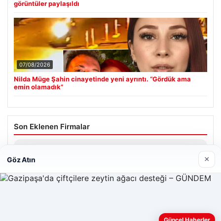
görüntüler paylaşıldı
07/08/2026
Nilda Müge Şahin cinayetinde yeni ayrıntı. “Gördük ama
emin olamadık”
Son Eklenen Firmalar
Enes Kaplan Avukatlık Bürosu
×
Göz Atın
28/04/2026
Web sitemizi nasıl kullandığınızı daha iyi anlayabilmek,
Güncel Haberler