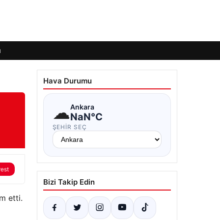
ı
Hava Durumu
☁
Ankara
NaN°C
ŞEHIR SEÇ
rest
Bizi Takip Edin
 etti.