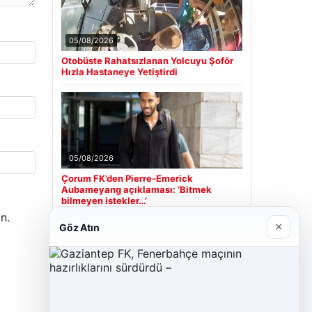
05/08/2026
Otobüste Rahatsızlanan Yolcuyu Şoför
Hızla Hastaneye Yetiştirdi
05/08/2026
Çorum FK’den Pierre-Emerick
Aubameyang açıklaması: ‘Bitmek
bilmeyen istekler…’
n.
×
Göz Atın
Son Eklenen Firmalar