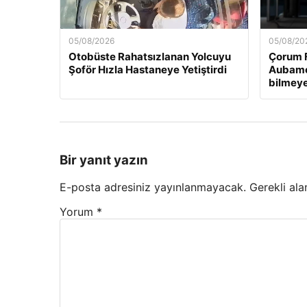
05/08/2026
05/08/20
Otobüste Rahatsızlanan Yolcuyu
Çorum F
Şoför Hızla Hastaneye Yetiştirdi
Aubame
bilmeye
Bir yanıt yazın
E-posta adresiniz yayınlanmayacak.
Gerekli ala
Yorum
*