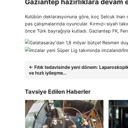
Gaziantep hazırlıklara devam e
Kulübün deklarasyonuna göre, koç Selcuk Inan 
pas çalışmalarında oyuncular. Kırmızı-siyah tak
önce Türk bayrağıyla kutladı. Gaziantep FK, F
İm
← Fıtık tedavisinde yeni dönem: Laparoskopik
ve hızlı iyileşme…
Tavsiye Edilen Haberler