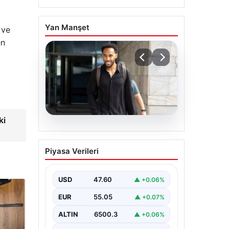
Yan Manşet
 ve
en
ki
05.08.2026
Çorum FK’den Pierre-
Piyasa Verileri
Emerick Aubameyang
açıklaması: ‘Bitmek
bilmeyen istekler…’
USD
47.60
▲ +0.06%
EUR
55.05
▲ +0.07%
ALTIN
6500.3
▲ +0.06%