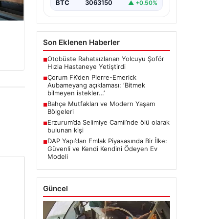
BTC
3063150
▲ +0.50%
Son Eklenen Haberler
Otobüste Rahatsızlanan Yolcuyu Şoför
■
Hızla Hastaneye Yetiştirdi
Çorum FK’den Pierre-Emerick
■
Aubameyang açıklaması: ‘Bitmek
bilmeyen istekler…’
Bahçe Mutfakları ve Modern Yaşam
■
Bölgeleri
Erzurum’da Selimiye Camii’nde ölü olarak
■
bulunan kişi
DAP Yapı’dan Emlak Piyasasında Bir İlke:
■
Güvenli ve Kendi Kendini Ödeyen Ev
Modeli
Güncel