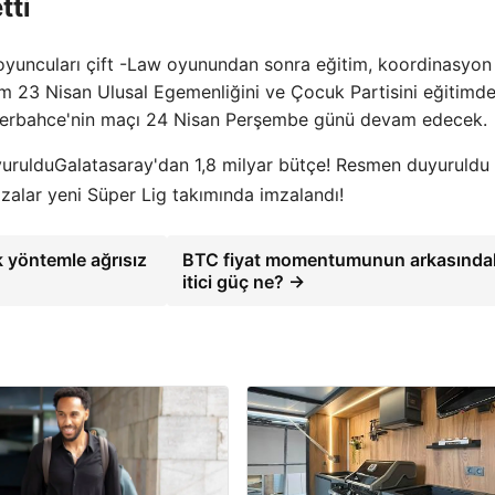
tti
oyuncuları çift -Law oyunundan sonra eğitim, koordinasyon
ım 23 Nisan Ulusal Egemenliğini ve Çocuk Partisini eğitimd
enerbahce'nin maçı 24 Nisan Perşembe günü devam edecek.
Galatasaray'dan 1,8 milyar bütçe! Resmen duyuruldu
zalar yeni Süper Lig takımında imzalandı!
 yöntemle ağrısız
BTC fiyat momentumunun arkasında
itici güç ne? →