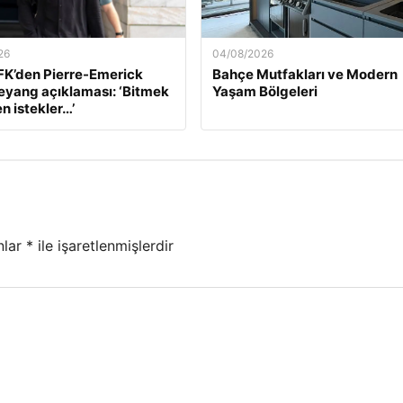
26
04/08/2026
K’den Pierre-Emerick
Bahçe Mutfakları ve Modern
yang açıklaması: ‘Bitmek
Yaşam Bölgeleri
n istekler…’
nlar
*
ile işaretlenmişlerdir