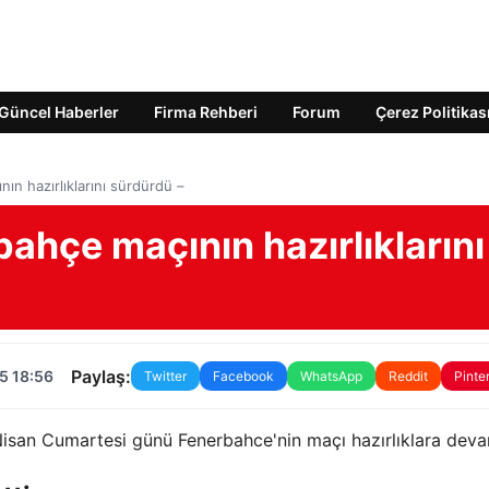
Güncel Haberler
Firma Rehberi
Forum
Çerez Politikas
n hazırlıklarını sürdürdü –
ahçe maçının hazırlıklarını
Paylaş:
5 18:56
Twitter
Facebook
WhatsApp
Reddit
Pinte
isan Cumartesi günü Fenerbahce'nin maçı hazırlıklara devam