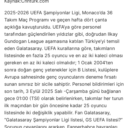
Kaynak:
Cnnturk.com
2025-2026 UEFA Şampiyonlar Ligi, Monaco’da 36
Takım Maç Programı ve geçen hafta dört çanta
açıklığa kavuşturuldu. UEFA’ya göre personel
tarafından güçlendirilen yıldızlar gibi, doğrudan Ilkay
Gundogan League aşamasına katılan Türkiye’yi temsil
eden Galatasaray. UEFA kurallarına göre, takımların
listesinde en fazla 25 oyuncu ve en az iki kaleci olması
gereken en az iki kaleci olmalıdır; 1 Ocak 2004’ten
sonra doğan genç yetenekler için B Listesi, kulüplere
Avrupa sahnesinde genç oyuncularını deneme fırsatı
sunan sınırsız bir sicile sahiptir. Personel bildirimleri için
son tarih, 3 Eylül 2025 Salı -Çarşamba günü bağlanan
gece 01:00 (TSI) olarak belirlenirken, takımlar her turun
ilk maçından bir gün öncesine kadar 25 oyuncu
listesinde iki değişiklik yapabilir. Fan Galatasaray,
“Galatasaray Şampiyonlar Ligi listesi, GS UEFA listesi?”
Sorunun cevaplarını ararken, Fannerbahce hayranları