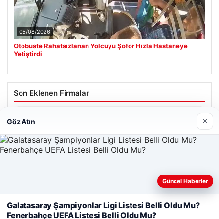
05/08/2026
Otobüste Rahatsızlanan Yolcuyu Şoför Hızla Hastaneye
Yetiştirdi
Son Eklenen Firmalar
Enes Kaplan Avukatlık Bürosu
×
Göz Atın
28/04/2026
Güncel Haberler
Web sitemizi nasıl kullandığınızı daha iyi anlayabilmek,
deneyiminizi kişiselleştirmek ve geliştirmek amacıyla çerezler
Galatasaray Şampiyonlar Ligi Listesi Belli Oldu Mu?
© 2026 Net Günlük | Günlük Haber
kullanıyoruz.
Çerez Politikamız
Fenerbahçe UEFA Listesi Belli Oldu Mu?