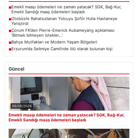
Emekli maaşı ödemeleri ne zaman yatacak? SGK, Bağ-Kur,
■
Emekli Sandığı maaş ödemeleri başladı
Otobüste Rahatsızlanan Yolcuyu Şoför Hızla Hastaneye
■
Yetiştirdi
Çorum FK’den Pierre-Emerick Aubameyang açıklaması:
■
‘Bitmek bilmeyen istekler…’
Bahçe Mutfakları ve Modern Yaşam Bölgeleri
■
Erzurum’da Selimiye Camii’nde ölü olarak bulunan kişi
■
Güncel
06/08/2026
Emekli maaşı ödemeleri ne zaman yatacak? SGK, Bağ-Kur,
Emekli Sandığı maaş ödemeleri başladı