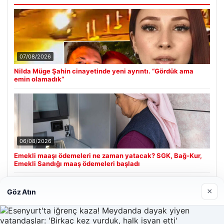
07/08/2026
Nilda Müge Şahin cinayetinde yeni ayrıntı. “Gördük ama
emin olamadık”
06/08/2026
Emekli maaşı ödemeleri ne zaman yatacak? SGK, Bağ-Kur,
Emekli Sandığı maaş ödemeleri başladı
×
Göz Atın
Son Eklenen Firmalar