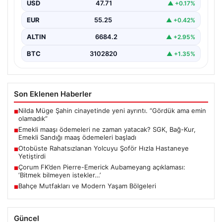
USD
47.71
▲ +0.17%
EUR
55.25
▲ +0.42%
ALTIN
6684.2
▲ +2.95%
BTC
3102820
▲ +1.35%
Son Eklenen Haberler
Nilda Müge Şahin cinayetinde yeni ayrıntı. “Gördük ama emin
■
olamadık”
Emekli maaşı ödemeleri ne zaman yatacak? SGK, Bağ-Kur,
■
Emekli Sandığı maaş ödemeleri başladı
Otobüste Rahatsızlanan Yolcuyu Şoför Hızla Hastaneye
■
Yetiştirdi
Çorum FK’den Pierre-Emerick Aubameyang açıklaması:
■
‘Bitmek bilmeyen istekler…’
Bahçe Mutfakları ve Modern Yaşam Bölgeleri
■
Güncel