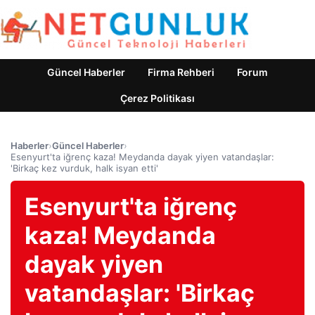
Güncel Haberler
Firma Rehberi
Forum
Çerez Politikası
Haberler
›
Güncel Haberler
›
Esenyurt'ta iğrenç kaza! Meydanda dayak yiyen vatandaşlar:
'Birkaç kez vurduk, halk isyan etti'
Esenyurt'ta iğrenç
kaza! Meydanda
dayak yiyen
vatandaşlar: 'Birkaç