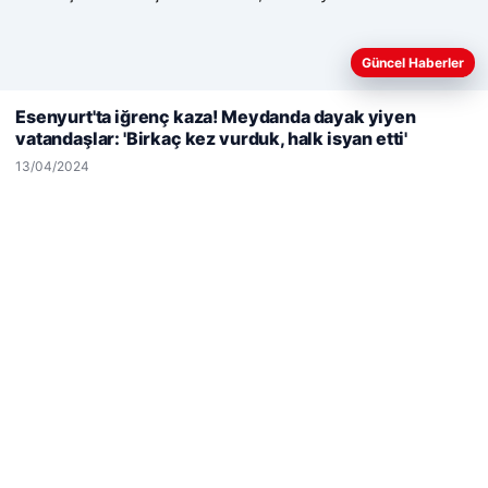
Enes Kaplan Avukatlık Bürosu
28/04/2026
Güncel Haberler
Web sitemizi nasıl kullandığınızı daha iyi anlayabilmek,
deneyiminizi kişiselleştirmek ve geliştirmek amacıyla çerezler
Esenyurt'ta iğrenç kaza! Meydanda dayak yiyen
kullanıyoruz.
Çerez Politikamız
vatandaşlar: 'Birkaç kez vurduk, halk isyan etti'
Reddet
Kabul Et
13/04/2024
© 2026 Net Günlük | Günlük Haber
cio