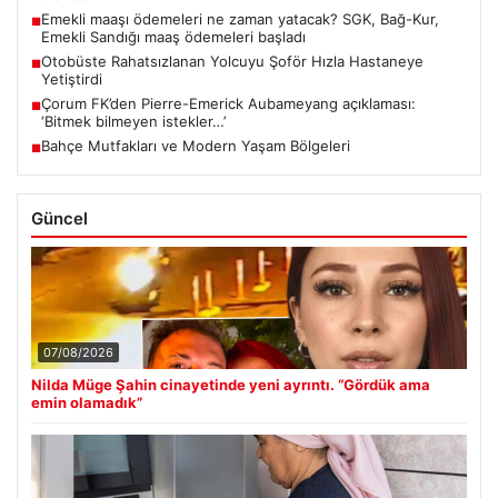
Emekli maaşı ödemeleri ne zaman yatacak? SGK, Bağ-Kur,
■
Emekli Sandığı maaş ödemeleri başladı
Otobüste Rahatsızlanan Yolcuyu Şoför Hızla Hastaneye
■
Yetiştirdi
Çorum FK’den Pierre-Emerick Aubameyang açıklaması:
■
‘Bitmek bilmeyen istekler…’
Bahçe Mutfakları ve Modern Yaşam Bölgeleri
■
Güncel
07/08/2026
Nilda Müge Şahin cinayetinde yeni ayrıntı. “Gördük ama
emin olamadık”