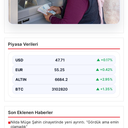
06.08.2026
Emekli maaşı ödemeleri ne zaman
Piyasa Verileri
yatacak? SGK, Bağ-Kur, Emekli Sandığı
maaş ödemeleri başladı
USD
47.71
▲ +0.17%
EUR
55.25
▲ +0.42%
ALTIN
6684.2
▲ +2.95%
BTC
3102820
▲ +1.35%
Son Eklenen Haberler
Nilda Müge Şahin cinayetinde yeni ayrıntı. “Gördük ama emin
■
olamadık”