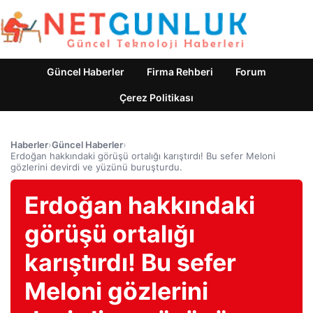
Güncel Haberler
Firma Rehberi
Forum
Çerez Politikası
Haberler
›
Güncel Haberler
›
Erdoğan hakkındaki görüşü ortalığı karıştırdı! Bu sefer Meloni
gözlerini devirdi ve yüzünü buruşturdu.
Erdoğan hakkındaki
görüşü ortalığı
karıştırdı! Bu sefer
Meloni gözlerini