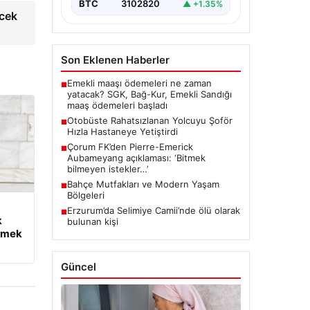
BTC
3102820
▲ +1.35%
cek
Son Eklenen Haberler
Emekli maaşı ödemeleri ne zaman
■
yatacak? SGK, Bağ-Kur, Emekli Sandığı
maaş ödemeleri başladı
Otobüste Rahatsızlanan Yolcuyu Şoför
■
Hızla Hastaneye Yetiştirdi
Çorum FK’den Pierre-Emerick
■
Aubameyang açıklaması: ‘Bitmek
bilmeyen istekler…’
Bahçe Mutfakları ve Modern Yaşam
■
Bölgeleri
Erzurum’da Selimiye Camii’nde ölü olarak
■
k
bulunan kişi
tmek
Güncel