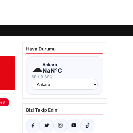
ı
Hava Durumu
☁
Ankara
NaN°C
ŞEHIR SEÇ
rest
Bizi Takip Edin