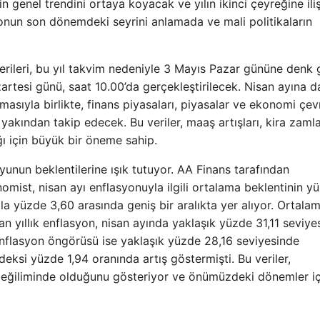
n genel trendini ortaya koyacak ve yılın ikinci çeyreğine ili
syonun son dönemdeki seyrini anlamada ve mali politikaların
erileri, bu yıl takvim nedeniyle 3 Mayıs Pazar gününe denk 
artesi günü, saat 10.00’da gerçekleştirilecek. Nisan ayına d
masıyla birlikte, finans piyasaları, piyasalar ve ekonomi çevr
 yakından takip edecek. Bu veriler, maaş artışları, kira zamla
ğı için büyük bir öneme sahip.
unun beklentilerine ışık tutuyor. AA Finans tarafından
omist, nisan ayı enflasyonuyla ilgili ortalama beklentinin y
ila yüzde 3,60 arasında geniş bir aralıkta yer alıyor. Ortala
n yıllık enflasyon, nisan ayında yaklaşık yüzde 31,11 seviye
 enflasyon öngörüsü ise yaklaşık yüzde 28,16 seviyesinde
ndeksi yüzde 1,94 oranında artış göstermişti. Bu veriler,
 eğiliminde olduğunu gösteriyor ve önümüzdeki dönemler iç