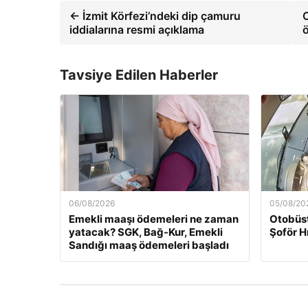
← İzmit Körfezi’ndeki dip çamuru
iddialarına resmi açıklama
ö
Tavsiye Edilen Haberler
06/08/2026
05/08/20
Emekli maaşı ödemeleri ne zaman
Otobüst
yatacak? SGK, Bağ-Kur, Emekli
Şoför H
Sandığı maaş ödemeleri başladı