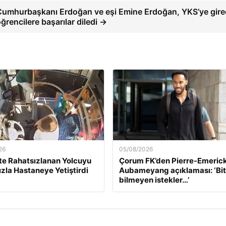
Cumhurbaşkanı Erdoğan ve eşi Emine Erdoğan, YKS’ye gire
ğrencilere başarılar diledi →
26
05/08/2026
e Rahatsızlanan Yolcuyu
Çorum FK’den Pierre-Emeric
ızla Hastaneye Yetiştirdi
Aubameyang açıklaması: ‘Bi
bilmeyen istekler…’