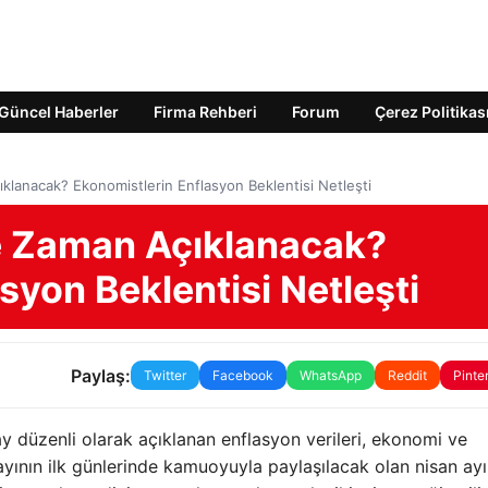
Güncel Haberler
Firma Rehberi
Forum
Çerez Politikas
ıklanacak? Ekonomistlerin Enflasyon Beklentisi Netleşti
Ne Zaman Açıklanacak?
syon Beklentisi Netleşti
Paylaş:
Twitter
Facebook
WhatsApp
Reddit
Pinte
ay düzenli olarak açıklanan enflasyon verileri, ekonomi ve
yının ilk günlerinde kamuoyuyla paylaşılacak olan nisan ayı