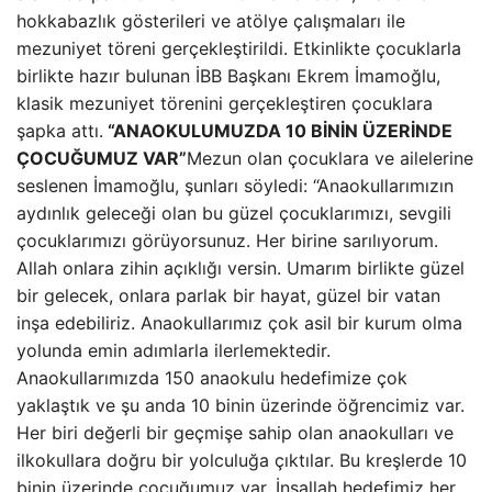
hokkabazlık gösterileri ve atölye çalışmaları ile
mezuniyet töreni gerçekleştirildi. Etkinlikte çocuklarla
birlikte hazır bulunan İBB Başkanı Ekrem İmamoğlu,
klasik mezuniyet törenini gerçekleştiren çocuklara
şapka attı.
“ANAOKULUMUZDA 10 BİNİN ÜZERİNDE
ÇOCUĞUMUZ VAR”
Mezun olan çocuklara ve ailelerine
seslenen İmamoğlu, şunları söyledi: “Anaokullarımızın
aydınlık geleceği olan bu güzel çocuklarımızı, sevgili
çocuklarımızı görüyorsunuz. Her birine sarılıyorum.
Allah onlara zihin açıklığı versin. Umarım birlikte güzel
bir gelecek, onlara parlak bir hayat, güzel bir vatan
inşa edebiliriz. Anaokullarımız çok asil bir kurum olma
yolunda emin adımlarla ilerlemektedir.
Anaokullarımızda 150 anaokulu hedefimize çok
yaklaştık ve şu anda 10 binin üzerinde öğrencimiz var.
Her biri değerli bir geçmişe sahip olan anaokulları ve
ilkokullara doğru bir yolculuğa çıktılar. Bu kreşlerde 10
binin üzerinde çocuğumuz var. İnşallah hedefimiz her