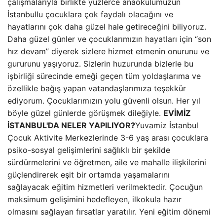
çalışmalarıyla birlikte yüzlerce anaokulumuzun
İstanbullu çocuklara çok faydalı olacağını ve
hayatlarını çok daha güzel hale getireceğini biliyoruz.
Daha güzel günler ve çocuklarımızın hayatları için “son
hız devam” diyerek sizlere hizmet etmenin onurunu ve
gururunu yaşıyoruz. Sizlerin huzurunda bizlerle bu
işbirliği sürecinde emeği geçen tüm yoldaşlarıma ve
özellikle bağış yapan vatandaşlarımıza teşekkür
ediyorum. Çocuklarımızın yolu güvenli olsun. Her yıl
böyle güzel günlerde görüşmek dileğiyle.
EVİMİZ
İSTANBUL'DA NELER YAPILIYOR?
Yuvamiz İstanbul
Çocuk Aktivite Merkezlerinde 3-6 yaş arası çocuklara
psiko-sosyal gelişimlerini sağlıklı bir şekilde
sürdürmelerini ve öğretmen, aile ve mahalle ilişkilerini
güçlendirerek eşit bir ortamda yaşamalarını
sağlayacak eğitim hizmetleri verilmektedir. Çocuğun
maksimum gelişimini hedefleyen, ilkokula hazır
olmasını sağlayan fırsatlar yaratılır. Yeni eğitim dönemi