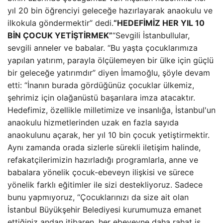
yıl 20 bin öğrenciyi geleceğe hazırlayarak anaokulu ve
ilkokula göndermektir” dedi.
“HEDEFİMİZ HER YIL 10
BİN ÇOCUK YETİŞTİRMEK”
“Sevgili İstanbullular,
sevgili anneler ve babalar. “Bu yaşta çocuklarımıza
yapılan yatırım, parayla ölçülemeyen bir ülke için güçlü
bir geleceğe yatırımdır” diyen İmamoğlu, şöyle devam
etti: “İnanın burada gördüğünüz çocuklar ülkemiz,
şehrimiz için olağanüstü başarılara imza atacaktır.
Hedefimiz, özellikle milletimize ve insanlığa, İstanbul'un
anaokulu hizmetlerinden uzak en fazla sayıda
anaokulunu açarak, her yıl 10 bin çocuk yetiştirmektir.
Aynı zamanda orada sizlerle sürekli iletişim halinde,
refakatçilerimizin hazırladığı programlarla, anne ve
babalara yönelik çocuk-ebeveyn ilişkisi ve sürece
yönelik farklı eğitimler ile sizi destekliyoruz. Sadece
bunu yapmıyoruz, “Çocuklarınızı da size ait olan
İstanbul Büyükşehir Belediyesi kurumumuza emanet
ettiğiniz andan itibaren, her ebeveyne daha rahat iş