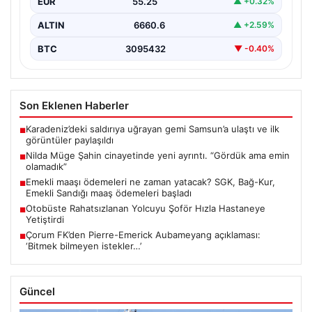
EUR
55.25
▲ +0.32%
ALTIN
6660.6
▲ +2.59%
BTC
3095432
▼ -0.40%
Son Eklenen Haberler
Karadeniz’deki saldırıya uğrayan gemi Samsun’a ulaştı ve ilk
■
görüntüler paylaşıldı
Nilda Müge Şahin cinayetinde yeni ayrıntı. “Gördük ama emin
■
olamadık”
Emekli maaşı ödemeleri ne zaman yatacak? SGK, Bağ-Kur,
■
Emekli Sandığı maaş ödemeleri başladı
Otobüste Rahatsızlanan Yolcuyu Şoför Hızla Hastaneye
■
Yetiştirdi
Çorum FK’den Pierre-Emerick Aubameyang açıklaması:
■
‘Bitmek bilmeyen istekler…’
Güncel