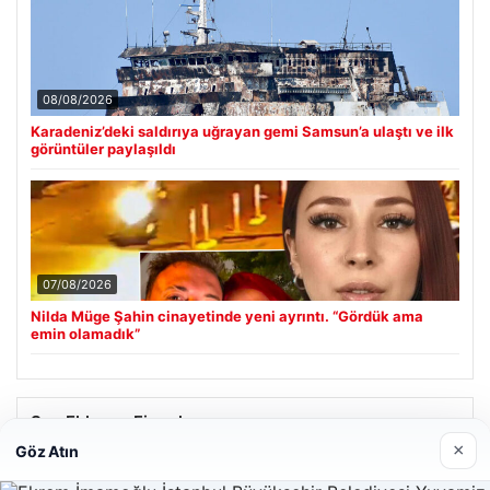
08/08/2026
Karadeniz’deki saldırıya uğrayan gemi Samsun’a ulaştı ve ilk
görüntüler paylaşıldı
07/08/2026
Nilda Müge Şahin cinayetinde yeni ayrıntı. “Gördük ama
emin olamadık”
Son Eklenen Firmalar
×
Göz Atın
Enes Kaplan Avukatlık Bürosu