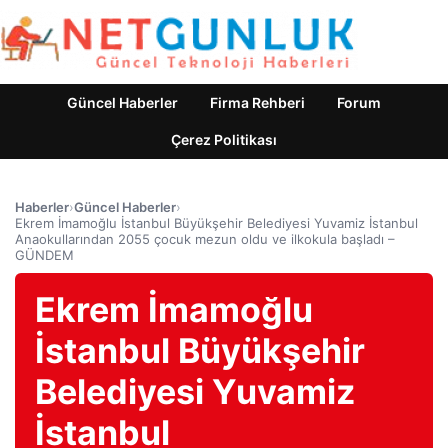
Güncel Haberler
Firma Rehberi
Forum
Çerez Politikası
Haberler
›
Güncel Haberler
›
Ekrem İmamoğlu İstanbul Büyükşehir Belediyesi Yuvamiz İstanbul
Anaokullarından 2055 çocuk mezun oldu ve ilkokula başladı –
GÜNDEM
Ekrem İmamoğlu
İstanbul Büyükşehir
Belediyesi Yuvamiz
İstanbul