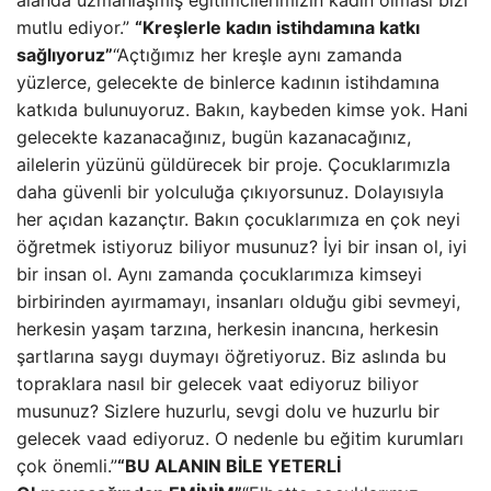
alanda uzmanlaşmış eğitimcilerimizin kadın olması bizi
mutlu ediyor.”
“Kreşlerle kadın istihdamına katkı
sağlıyoruz”
“Açtığımız her kreşle aynı zamanda
yüzlerce, gelecekte de binlerce kadının istihdamına
katkıda bulunuyoruz. Bakın, kaybeden kimse yok. Hani
gelecekte kazanacağınız, bugün kazanacağınız,
ailelerin yüzünü güldürecek bir proje. Çocuklarımızla
daha güvenli bir yolculuğa çıkıyorsunuz. Dolayısıyla
her açıdan kazançtır. Bakın çocuklarımıza en çok neyi
öğretmek istiyoruz biliyor musunuz? İyi bir insan ol, iyi
bir insan ol. Aynı zamanda çocuklarımıza kimseyi
birbirinden ayırmamayı, insanları olduğu gibi sevmeyi,
herkesin yaşam tarzına, herkesin inancına, herkesin
şartlarına saygı duymayı öğretiyoruz. Biz aslında bu
topraklara nasıl bir gelecek vaat ediyoruz biliyor
musunuz? Sizlere huzurlu, sevgi dolu ve huzurlu bir
gelecek vaad ediyoruz. O nedenle bu eğitim kurumları
çok önemli.”
“BU ALANIN BİLE YETERLİ