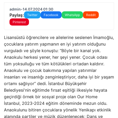
admin
•
14.07.2024 01:30
Paylaş:
Twitter
Facebook
WhatsApp
Reddit
Pinterest
Lisansüstü öğrencilere ve ailelerine seslenen İmamoğlu,
çocuklara yatırım yapmanın en iyi yatırım olduğunu
vurguladı ve şöyle konuştu: “Böyle bir kanal yok.
Anaokulu herkesi yener, her şeyi yener. Çocuk odası
tüm yoksulluğu ve tüm kötülükleri ortadan kaldırır.
Anaokulu ve çocuk bakımına yapılan yatırımlar
insanları ve insanlığı zenginleştiriyor, daha iyi bir yaşam
ortamı sağlıyor” dedi. İstanbul Büyükşehir
Belediyesi'nin eğitimde fırsat eşitliği ilkesiyle hayata
geçirdiği örnek bir sosyal proje olan Our Home
İstanbul, 2023-2024 eğitim döneminde mezun oldu.
Anaokulunu bitiren çocuklara yönelik Yenikapı etkinlik
alanında partiler ve müzik düzenlenecek; Dans ve