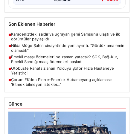
Son Eklenen Haberler
Karadeniz’deki saldırıya uğrayan gemi Samsun’a ulaştı ve ilk
■
görüntüler paylaşıldı
Nilda Müge Şahin cinayetinde yeni ayrıntı. “Gördük ama emin
■
olamadık”
Emekli maaşı ödemeleri ne zaman yatacak? SGK, Bağ-Kur,
■
Emekli Sandığı maaş ödemeleri başladı
Otobüste Rahatsızlanan Yolcuyu Şoför Hızla Hastaneye
■
Yetiştirdi
Çorum FK’den Pierre-Emerick Aubameyang açıklaması:
■
‘Bitmek bilmeyen istekler…’
Güncel