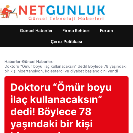
Güncel Haberler
Firma Rehberi
Forum
Çerez Politikası
Haberler
›
Güncel Haberler
›
Doktoru “Ömür boyu ilaç kullanacaksın” dedi! Böylece 78 yaşındaki
bir kişi hipertansiyon, kolesterol ve diyabet başlangıcını yendi
Doktoru “Ömür boyu
ilaç kullanacaksın”
dedi! Böylece 78
yaşındaki bir kişi