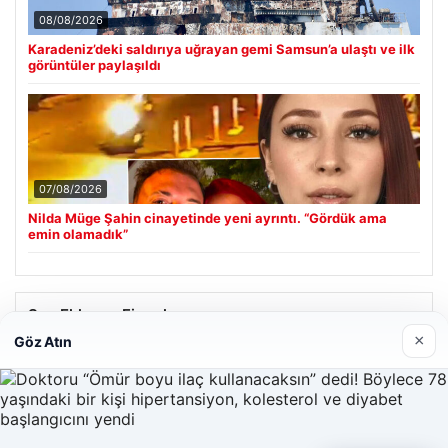
08/08/2026
Karadeniz’deki saldırıya uğrayan gemi Samsun’a ulaştı ve ilk
görüntüler paylaşıldı
07/08/2026
Nilda Müge Şahin cinayetinde yeni ayrıntı. “Gördük ama
emin olamadık”
Son Eklenen Firmalar
×
Göz Atın
Enes Kaplan Avukatlık Bürosu
28/04/2026