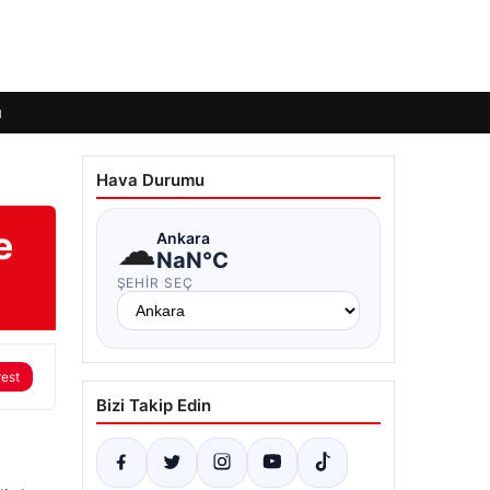
ı
Hava Durumu
e
☁
Ankara
NaN°C
ŞEHIR SEÇ
rest
Bizi Takip Edin