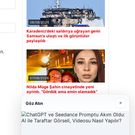
08/08/2026
Karadeniz’deki saldırıya uğrayan gemi
Samsun’a ulaştı ve ilk görüntüler
paylaşıldı
n.
07/08/2026
Nilda Müge Şahin cinayetinde yeni
ayrıntı. “Gördük ama emin olamadık”
×
Göz Atın
Son Eklenen Firmalar