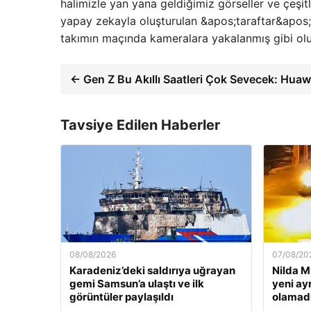
halimizle yan yana geldiğimiz görseller ve çeşitl
yapay zekayla oluşturulan &apos;taraftar&apos; g
takımın maçında kameralara yakalanmış gibi oluy
← Gen Z Bu Akıllı Saatleri Çok Sevecek: Huaw
Tavsiye Edilen Haberler
08/08/2026
07/08/20
Karadeniz’deki saldırıya uğrayan
Nilda M
gemi Samsun’a ulaştı ve ilk
yeni ay
görüntüler paylaşıldı
olamad