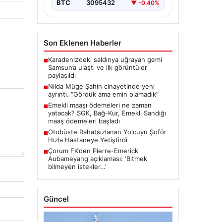
BTC
3095432
▼ -0.40%
Son Eklenen Haberler
Karadeniz’deki saldırıya uğrayan gemi
■
Samsun’a ulaştı ve ilk görüntüler
paylaşıldı
Nilda Müge Şahin cinayetinde yeni
■
ayrıntı. “Gördük ama emin olamadık”
Emekli maaşı ödemeleri ne zaman
■
yatacak? SGK, Bağ-Kur, Emekli Sandığı
maaş ödemeleri başladı
Otobüste Rahatsızlanan Yolcuyu Şoför
■
Hızla Hastaneye Yetiştirdi
Çorum FK’den Pierre-Emerick
■
Aubameyang açıklaması: ‘Bitmek
bilmeyen istekler…’
Güncel