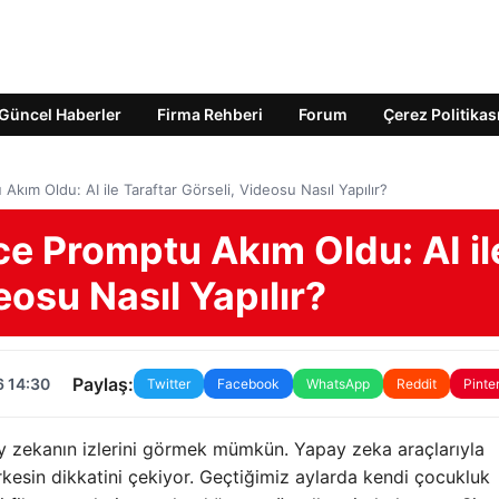
Güncel Haberler
Firma Rehberi
Forum
Çerez Politikas
ım Oldu: AI ile Taraftar Görseli, Videosu Nasıl Yapılır?
 Promptu Akım Oldu: AI il
eosu Nasıl Yapılır?
Paylaş:
6 14:30
Twitter
Facebook
WhatsApp
Reddit
Pinte
 zekanın izlerini görmek mümkün. Yapay zeka araçlarıyla
rkesin dikkatini çekiyor. Geçtiğimiz aylarda kendi çocukluk