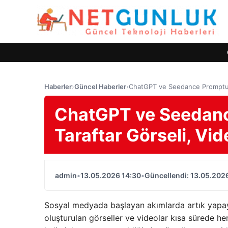
Haberler
›
Güncel Haberler
›
ChatGPT ve Seedance Promptu Ak
ChatGPT ve Seedance
Taraftar Görseli, Vid
admin
•
13.05.2026 14:30
•
Güncellendi: 13.05.202
Sosyal medyada başlayan akımlarda artık yapay
oluşturulan görseller ve videolar kısa sürede he