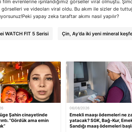
i film evrenlerine ışınlandığımız görseller viral olmuştu. Şim
örselleri ve videoları viral oldu. Bu akım ile sizler de tutt
orsunuz!Peki yapay zeka taraftar akımı nasıl yapılır?
ei WATCH FIT 5 Serisi
Çin, Ay’da iki yeni mineral keşf
26
06/08/2026
üge Şahin cinayetinde
Emekli maaşı ödemeleri ne 
rıntı. “Gördük ama emin
yatacak? SGK, Bağ-Kur, Emek
ık”
Sandığı maaş ödemeleri başl