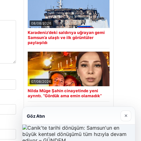
08/08/2026
Karadeniz’deki saldırıya uğrayan gemi
Samsun’a ulaştı ve ilk görüntüler
paylaşıldı
07/08/2026
Nilda Müge Şahin cinayetinde yeni
ayrıntı. “Gördük ama emin olamadık”
×
Göz Atın
Son Eklenen Firmalar