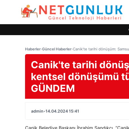
Haberler
›
Güncel Haberler
›
Canik'te tarihi dönüşüm: Sam
Canik'te tarihi dön
kentsel dönüşümü tü
GÜNDEM
admin
•
14.04.2024 15:41
Canik Belediye Başkanı İbrahim Sandıkçı, “Cani