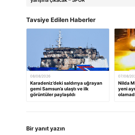
yarışına çıkacak – SPOR
Tavsiye Edilen Haberler
08/08/2026
07/08/20
Karadeniz’deki saldırıya uğrayan
Nilda M
gemi Samsun’a ulaştı ve ilk
yeni ay
görüntüler paylaşıldı
olamad
Bir yanıt yazın