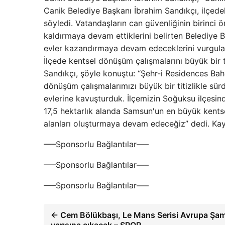
Canik Belediye Başkanı İbrahim Sandıkçı, ilçed
söyledi. Vatandaşların can güvenliğinin birinci ö
kaldırmaya devam ettiklerini belirten Belediye B
evler kazandırmaya devam edeceklerini vurguladı.
İlçede kentsel dönüşüm çalışmalarını büyük bir t
Sandıkçı, şöyle konuştu: “Şehr-i Residences Bahç
dönüşüm çalışmalarımızı büyük bir titizlikle sür
evlerine kavuşturduk. İlçemizin Soğuksu ilçesin
17,5 hektarlık alanda Samsun'un en büyük kent
alanları oluşturmaya devam edeceğiz” dedi. Kay
—–Sponsorlu Bağlantılar—–
—–Sponsorlu Bağlantılar—–
—–Sponsorlu Bağlantılar—–
← Cem Bölükbaşı, Le Mans Serisi Avrupa Şamp