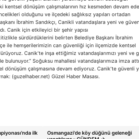
eki kentsel dönüşüm çalışmalarının hız kesmeden devam ede
ncelikleri olduğunu ve ilçedeki sağlıksız yapıları ortadan
aşkanı İbrahim Sandıkçı, Canikli vatandaşlara yeni ve güven
 Canik için etkileyici bir şehir yapısı
itizlikle sürdürdüklerini belirten Belediye Başkanı İbrahim
e ile hemşerilerimizin can güvenliği için ilçemizde kentsel
dürüyoruz. Canik'te inşa ettiğimiz vatandaşlarımızı yeni ve g
de bulunuyor.” Soğuksu mahallesi vatandaşlarımıza imza att
sel dönüşüm çalışmasına devam ediyoruz. Canik'te güvenli
nak: (guzelhaber.net) Güzel Haber Masası.
iyonası'nda ilk
Osmangazi'de köy düğünü geleneği