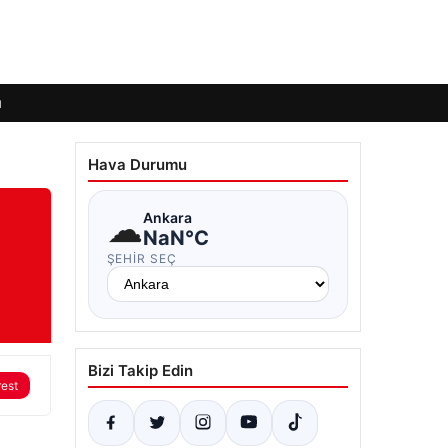
ı
Hava Durumu
☁
Ankara
NaN°C
ŞEHIR SEÇ
Bizi Takip Edin
rest