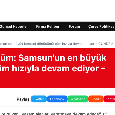
Güncel Haberler
Firma Rehberi
Forum
Çerez Politikas
sun'un en büyük kentsel dönüşümü tüm hızıyla devam ediyor – GÜNDEM
üşüm: Samsun'un en büyük
m hızıyla devam ediyor –
Paylaş:
Twitter
Facebook
WhatsApp
Reddit
Pinte
k'te güvenli yaşam alanları yaratmaya devam edeceğiz.”