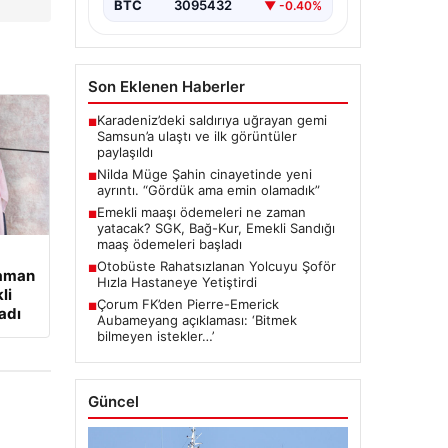
BTC
3095432
▼ -0.40%
Son Eklenen Haberler
Karadeniz’deki saldırıya uğrayan gemi
■
Samsun’a ulaştı ve ilk görüntüler
paylaşıldı
Nilda Müge Şahin cinayetinde yeni
■
ayrıntı. “Gördük ama emin olamadık”
Emekli maaşı ödemeleri ne zaman
■
yatacak? SGK, Bağ-Kur, Emekli Sandığı
maaş ödemeleri başladı
Otobüste Rahatsızlanan Yolcuyu Şoför
■
zaman
Hızla Hastaneye Yetiştirdi
li
Çorum FK’den Pierre-Emerick
■
adı
Aubameyang açıklaması: ‘Bitmek
bilmeyen istekler…’
Güncel