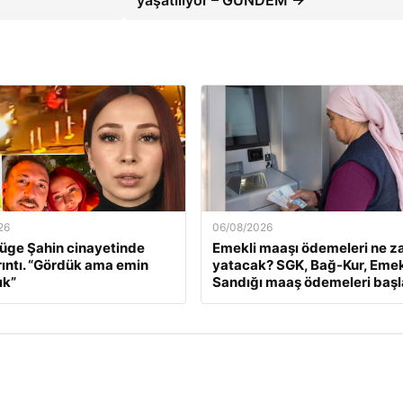
yaşatılıyor – GÜNDEM →
26
06/08/2026
üge Şahin cinayetinde
Emekli maaşı ödemeleri ne 
rıntı. “Gördük ama emin
yatacak? SGK, Bağ-Kur, Emek
ık”
Sandığı maaş ödemeleri başl