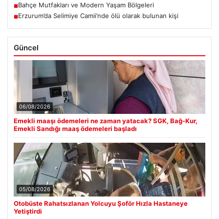
Bahçe Mutfakları ve Modern Yaşam Bölgeleri
■
Erzurum’da Selimiye Camii’nde ölü olarak bulunan kişi
■
Güncel
06/08/2026
Emekli maaşı ödemeleri ne zaman yatacak? SGK, Bağ-Kur,
Emekli Sandığı maaş ödemeleri başladı
05/08/2026
Otobüste Rahatsızlanan Yolcuyu Şoför Hızla Hastaneye
Yetiştirdi