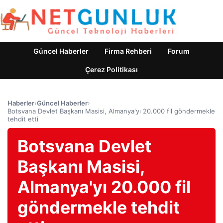
Güncel Haberler
Firma Rehberi
Forum
Çerez Politikası
Haberler
›
Güncel Haberler
›
Botsvana Devlet Başkanı Masisi, Almanya'yı 20.000 fil göndermekle
tehdit etti
Botsvana Devlet
Başkanı Masisi,
Almanya'yı 20.000 fil
göndermekle tehdit