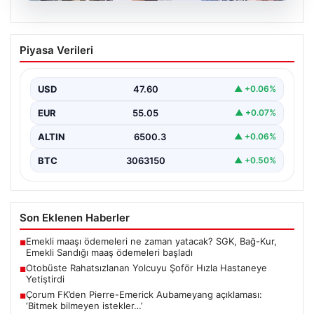
05.08.2026
Otobüste Rahatsızlanan Yolcuyu Şoför
Piyasa Verileri
Hızla Hastaneye Yetiştirdi
Trabzon’un Trabzon’un çeşitli ilçelerinde günlük ulaşımın
yoğun olarak sağlandığı halk otobüslerinde, zaman
USD
47.60
▲ +0.06%
zaman acil…
EUR
55.05
▲ +0.07%
ALTIN
6500.3
▲ +0.06%
BTC
3063150
▲ +0.50%
Son Eklenen Haberler
Emekli maaşı ödemeleri ne zaman yatacak? SGK, Bağ-Kur,
■
Emekli Sandığı maaş ödemeleri başladı
Otobüste Rahatsızlanan Yolcuyu Şoför Hızla Hastaneye
■
Yetiştirdi
Çorum FK’den Pierre-Emerick Aubameyang açıklaması:
■
‘Bitmek bilmeyen istekler…’