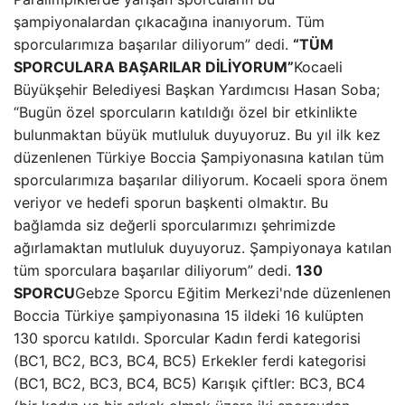
şampiyonalardan çıkacağına inanıyorum. Tüm
sporcularımıza başarılar diliyorum” dedi.
“TÜM
SPORCULARA BAŞARILAR DİLİYORUM”
Kocaeli
Büyükşehir Belediyesi Başkan Yardımcısı Hasan Soba;
“Bugün özel sporcuların katıldığı özel bir etkinlikte
bulunmaktan büyük mutluluk duyuyoruz. Bu yıl ilk kez
düzenlenen Türkiye Boccia Şampiyonasına katılan tüm
sporcularımıza başarılar diliyorum. Kocaeli spora önem
veriyor ve hedefi sporun başkenti olmaktır. Bu
bağlamda siz değerli sporcularımızı şehrimizde
ağırlamaktan mutluluk duyuyoruz. Şampiyonaya katılan
tüm sporculara başarılar diliyorum” dedi.
130
SPORCU
Gebze Sporcu Eğitim Merkezi'nde düzenlenen
Boccia Türkiye şampiyonasına 15 ildeki 16 kulüpten
130 sporcu katıldı. Sporcular Kadın ferdi kategorisi
(BC1, BC2, BC3, BC4, BC5) Erkekler ferdi kategorisi
(BC1, BC2, BC3, BC4, BC5) Karışık çiftler: BC3, BC4