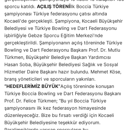
sporcu katıldı.
AÇILIŞ TÖRENİ
İlk Boccia Türkiye
şampiyonası Türkiye federasyonu çatısı altında
Kocaeli'de gerçekleşti. Şampiyona, Kocaeli Büyükşehir
Belediyesi ve Türkiye Bowling ve Dart Federasyonu
işbirliğiyle Gebze Sporcu Eğitim Merkezi'nde
gerçekleştirildi. Şampiyonanın açılış töreninde Türkiye
Bowling ve Dart Federasyonu Başkanı Prof. Dr. Mutlu
Türkmen, Büyükşehir Belediye Başkan Yardımcısı
Hasan Soba, Büyükşehir Belediyesi Sağlık ve Sosyal
Hizmetler Daire Başkanı hazır bulundu. Mehmet Köse,
branş yöneticileri ve sporcuların yakınları.
“HEDEFLERİMİZ BÜYÜK”
Açılış töreninde konuşan
Türkiye Boccia Bowling ve Dart Federasyonu Başkanı
Prof. Dr. Felice Türkmen; “Bu yıl Boccia Türkiye
şampiyonasını ilk kez federasyon himayesinde
düzenleyeceğiz. Bize bu fırsatı verdiği için Kocaeli
Büyükşehir Belediyesine teşekkür ediyorum.
Paralimpiklerde yarışan sporcuların bu