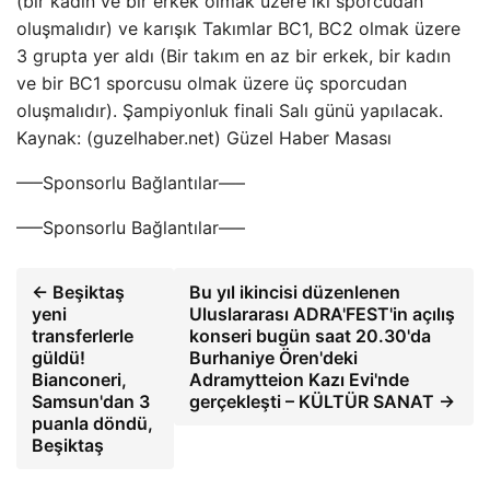
(bir kadın ve bir erkek olmak üzere iki sporcudan
oluşmalıdır) ve karışık Takımlar BC1, BC2 olmak üzere
3 grupta yer aldı (Bir takım en az bir erkek, bir kadın
ve bir BC1 sporcusu olmak üzere üç sporcudan
oluşmalıdır). Şampiyonluk finali Salı günü yapılacak.
Kaynak: (guzelhaber.net) Güzel Haber Masası
—–Sponsorlu Bağlantılar—–
—–Sponsorlu Bağlantılar—–
← Beşiktaş
Bu yıl ikincisi düzenlenen
yeni
Uluslararası ADRA'FEST'in açılış
transferlerle
konseri bugün saat 20.30'da
güldü!
Burhaniye Ören'deki
Bianconeri,
Adramytteion Kazı Evi'nde
Samsun'dan 3
gerçekleşti – KÜLTÜR SANAT →
puanla döndü,
Beşiktaş