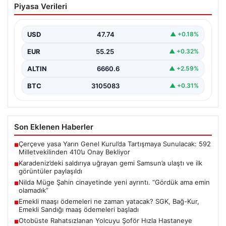
Piyasa Verileri
Samsun’a ulaştı ve ilk görüntüler
paylaşıldı
USD
47.74
▲ +0.18%
Karadeniz bölgesinde yaşanan endişe verici olaylar
arasında, Rusya kaynaklı ‘NADEZHDA’ isimli Ro-Ro
EUR
55.25
▲ +0.32%
gemisine gerçekleştirilen…
ALTIN
6660.6
▲ +2.59%
BTC
3105083
▲ +0.31%
Son Eklenen Haberler
Çerçeve yasa Yarın Genel Kurul’da Tartışmaya Sunulacak: 592
■
Milletvekilinden 410’u Onay Bekliyor
Karadeniz’deki saldırıya uğrayan gemi Samsun’a ulaştı ve ilk
■
görüntüler paylaşıldı
Nilda Müge Şahin cinayetinde yeni ayrıntı. “Gördük ama emin
■
olamadık”
Emekli maaşı ödemeleri ne zaman yatacak? SGK, Bağ-Kur,
■
Emekli Sandığı maaş ödemeleri başladı
Otobüste Rahatsızlanan Yolcuyu Şoför Hızla Hastaneye
■