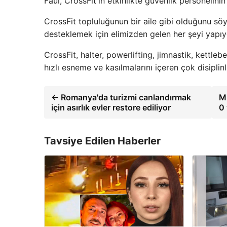
Faul, CrossFit'in etkinlikte güvenlik personelin
CrossFit topluluğunun bir aile gibi olduğunu sö
desteklemek için elimizden gelen her şeyi yapıy
CrossFit, halter, powerlifting, jimnastik, kettleb
hızlı esneme ve kasılmalarını içeren çok disiplinl
← Romanya'da turizmi canlandırmak
Mi
için asırlık evler restore ediliyor
0
Tavsiye Edilen Haberler