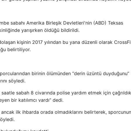
mbe sabahı Amerika Birleşik Devletleri'nin (ABD) Teksas
liğinde yarışırken öldüğü bildirildi.
laşan kişinin 2017 yılından bu yana düzenli olarak CrossFi
u belirtiliyor.
sporcularından birinin ölümünden “derin üzüntü duyduğunu”
arını söyledi.
l saatle sabah 8 civarında polise yardım etmek için çağrıldık
yen bir katılımcı vardı” dedi.
i ancak ilk ihbarda orada olmadıklarını belirterek, sporcunu
öyledi.