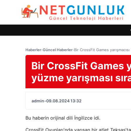
Haberler
›
Güncel Haberler
›
Bir CrossFit Games yarışmacısı
Bir CrossFit Games 
yüzme yarışması sır
admin
•
09.08.2024 13:32
Bu haberin orijinal dili İngilizce idi.
CrossFit Oyunları'nda yarışan bir atlet Teksas't