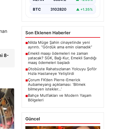
BTC
3102820
▲ +1.35%
anan
Son Eklenen Haberler
Nilda Müge Şahin cinayetinde yeni
■
ayrıntı. “Gördük ama emin olamadık”
Emekli maaşı ödemeleri ne zaman
■
ni 8-
yatacak? SGK, Bağ-Kur, Emekli Sandığı
maaş ödemeleri başladı
Otobüste Rahatsızlanan Yolcuyu Şoför
■
Hızla Hastaneye Yetiştirdi
Çorum FK’den Pierre-Emerick
■
Aubameyang açıklaması: ‘Bitmek
bilmeyen istekler…’
Bahçe Mutfakları ve Modern Yaşam
■
Bölgeleri
Güncel