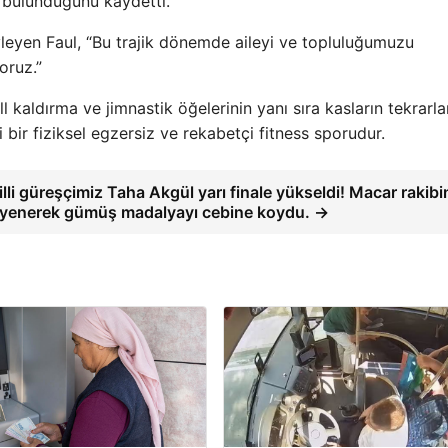
in bulunduğunu kaydetti.
yleyen Faul, “Bu trajik dönemde aileyi ve topluluğumuzu
oruz.”
ell kaldırma ve jimnastik öğelerinin yanı sıra kasların tekrarl
i bir fiziksel egzersiz ve rekabetçi fitness sporudur.
lli güreşçimiz Taha Akgül yarı finale yükseldi! Macar rakibi
 yenerek gümüş madalyayı cebine koydu. →