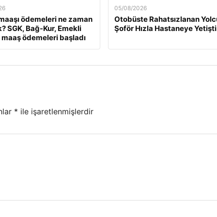
26
05/08/2026
maaşı ödemeleri ne zaman
Otobüste Rahatsızlanan Yol
? SGK, Bağ-Kur, Emekli
Şoför Hızla Hastaneye Yetişti
 maaş ödemeleri başladı
nlar
*
ile işaretlenmişlerdir