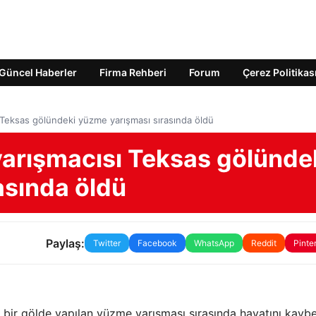
Güncel Haberler
Firma Rehberi
Forum
Çerez Politikas
 Teksas gölündeki yüzme yarışması sırasında öldü
yarışmacısı Teksas gölünde
asında öldü
Paylaş:
Twitter
Facebook
WhatsApp
Reddit
Pinte
a bir gölde yapılan yüzme yarışması sırasında hayatını kaybet