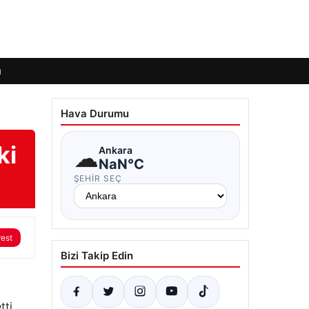
ı
Hava Durumu
ki
☁
Ankara
NaN°C
ŞEHIR SEÇ
rest
Bizi Takip Edin
ti.