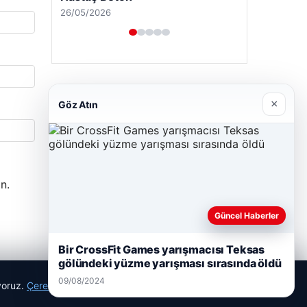
×
Göz Atın
Enes Kaplan Avukatlık Bürosu
n.
28/04/2026
Güncel Haberler
Bir CrossFit Games yarışmacısı Teksas
gölündeki yüzme yarışması sırasında öldü
09/08/2024
ıyoruz.
Çerez Politikamız
Reddet
Kabul Et