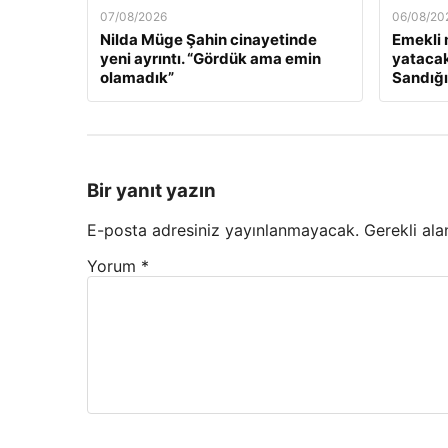
07/08/2026
06/08/20
Nilda Müge Şahin cinayetinde
Emekli 
yeni ayrıntı. “Gördük ama emin
yatacak
olamadık”
Sandığı
Bir yanıt yazın
E-posta adresiniz yayınlanmayacak.
Gerekli ala
Yorum
*