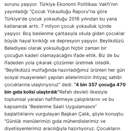
sorunu yaşıyor. Türkiye Ekonomi Politikası Vakfı'nın
yayınladığı “Çocuk Yoksulluğu Raporu”na göre
Türkiye'de çocuk yoksulluğu 2016 yılından bu yana
katlanarak arttı. 7 milyon çocuk yoksulluk içinde
yaşıyor. Boş beslenme çantasıyla okula giden çocuklar
büyük hayal kırıklığı ve depresyon yaşıyor. Beylikdüzü
Belediyesi olarak yoksulluğun hiçbir zaman bir
çocuğun kaderi olamayacağını ifade ettik. Biz de bu
ifadeden yola çıkarak çözümler üretmek istedik.
“Beylikdüzü mutfağında hazırladığımız ürünleri her gün
sosyal muayeneleri yapılan ailelerimizin ihtiyaç sahibi
çocuklarına ulaştırıyoruz” dedi.
“4 bin 357 çocuğa 470
bin gıda kolisi ulaştırdık”
Refah devleti ilkesiyle
toplumsal yaraları hafifletmeye çalıştıklarını ve bu
kapsamda “Beslenme Saati Uygulamasını”
başlattıklarını vurgulayan Başkan Çalık, şöyle konuştu:
“Günlük menülerimizi gıda mühendislerimiz ve
diyetisyenlerimiz aracılığıyla hazırlıyoruz. Çocukların