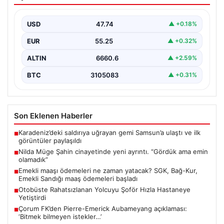
ayrıntı. “Gördük ama emin olamadık”
{“title”: “Nilda Müge Şahin Cinayetiyle İlgili Yeni
Gelişmeler ve Detaylar”, “content”: “ İstanbul’un Şişli…
USD
47.74
▲ +0.18%
EUR
55.25
▲ +0.32%
ALTIN
6660.6
▲ +2.59%
BTC
3105083
▲ +0.31%
Son Eklenen Haberler
Karadeniz’deki saldırıya uğrayan gemi Samsun’a ulaştı ve ilk
■
görüntüler paylaşıldı
Nilda Müge Şahin cinayetinde yeni ayrıntı. “Gördük ama emin
■
olamadık”
Emekli maaşı ödemeleri ne zaman yatacak? SGK, Bağ-Kur,
■
Emekli Sandığı maaş ödemeleri başladı
Otobüste Rahatsızlanan Yolcuyu Şoför Hızla Hastaneye
■
Yetiştirdi
Çorum FK’den Pierre-Emerick Aubameyang açıklaması:
■
‘Bitmek bilmeyen istekler…’