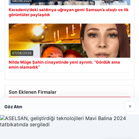
08/08/2026
Karadeniz’deki saldırıya uğrayan gemi Samsun’a ulaştı ve ilk
görüntüler paylaşıldı
07/08/2026
Nilda Müge Şahin cinayetinde yeni ayrıntı. “Gördük ama
emin olamadık”
Son Eklenen Firmalar
×
Enes Kaplan Avukatlık Bürosu
Göz Atın
28/04/2026