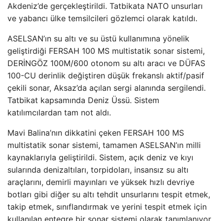
Akdeniz’de gerçekleştirildi. Tatbikata NATO unsurları
ve yabancı ülke temsilcileri gözlemci olarak katıldı.
ASELSAN’ın su altı ve su üstü kullanımına yönelik
geliştirdiği FERSAH 100 MS multistatik sonar sistemi,
DERİNGÖZ 100M/600 otonom su altı aracı ve DÜFAS
100-CU derinlik değiştiren düşük frekanslı aktif/pasif
çekili sonar, Aksaz’da açılan sergi alanında sergilendi.
Tatbikat kapsamında Deniz Üssü. Sistem
katılımcılardan tam not aldı.
Mavi Balina’nın dikkatini çeken FERSAH 100 MS
multistatik sonar sistemi, tamamen ASELSAN’ın milli
kaynaklarıyla geliştirildi. Sistem, açık deniz ve kıyı
sularında denizaltıları, torpidoları, insansız su altı
araçlarını, demirli mayınları ve yüksek hızlı devriye
botları gibi diğer su altı tehdit unsurlarını tespit etmek,
takip etmek, sınıflandırmak ve yerini tespit etmek için
kullanılan entegre bir sonar sistemi olarak tanımlanıyor.