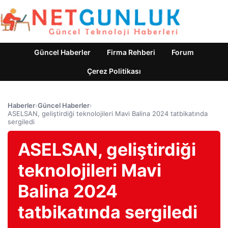
Güncel Haberler
Firma Rehberi
Forum
Çerez Politikası
Haberler
›
Güncel Haberler
›
ASELSAN, geliştirdiği teknolojileri Mavi Balina 2024 tatbikatında
sergiledi
ASELSAN, geliştirdiği
teknolojileri Mavi
Balina 2024
tatbikatında sergiledi