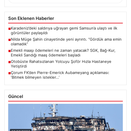
Son Eklenen Haberler
Karadeniz’deki saldırıya uğrayan gemi Samsun’a ulaştı ve ilk
■
görüntüler paylaşıldı
Nilda Müge Şahin cinayetinde yeni ayrıntı. “Gördük ama emin
■
olamadık”
Emekli maaşı ödemeleri ne zaman yatacak? SGK, Bağ-Kur,
■
Emekli Sandığı maaş ödemeleri başladı
Otobüste Rahatsızlanan Yolcuyu Şoför Hızla Hastaneye
■
Yetiştirdi
Çorum FK’den Pierre-Emerick Aubameyang açıklaması:
■
‘Bitmek bilmeyen istekler…’
Güncel