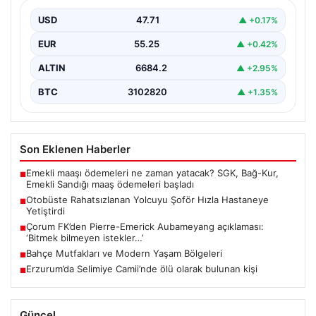
Trabzon’un Trabzon’un çeşitli ilçelerinde günlük ulaşımın
yoğun olarak sağlandığı halk otobüslerinde, zaman
USD
47.71
▲ +0.17%
zaman acil…
EUR
55.25
▲ +0.42%
ALTIN
6684.2
▲ +2.95%
BTC
3102820
▲ +1.35%
Son Eklenen Haberler
Emekli maaşı ödemeleri ne zaman yatacak? SGK, Bağ-Kur,
■
Emekli Sandığı maaş ödemeleri başladı
Otobüste Rahatsızlanan Yolcuyu Şoför Hızla Hastaneye
■
Yetiştirdi
Çorum FK’den Pierre-Emerick Aubameyang açıklaması:
■
‘Bitmek bilmeyen istekler…’
Bahçe Mutfakları ve Modern Yaşam Bölgeleri
■
Erzurum’da Selimiye Camii’nde ölü olarak bulunan kişi
■
Güncel