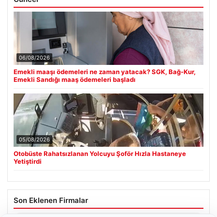
06/08/2026
Emekli maaşı ödemeleri ne zaman yatacak? SGK, Bağ-Kur,
Emekli Sandığı maaş ödemeleri başladı
05/08/2026
Otobüste Rahatsızlanan Yolcuyu Şoför Hızla Hastaneye
Yetiştirdi
Son Eklenen Firmalar