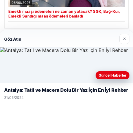
06/08/2026
Emekli maaşı ödemeleri ne zaman yatacak? SGK, Bağ-Kur,
Emekli Sandığı maaş ödemeleri başladı
×
Göz Atın
Son Eklenen Firmalar
Enes Kaplan Avukatlık Bürosu
28/04/2026
Web sitemizi nasıl kullandığınızı daha iyi anlayabilmek,
Güncel Haberler
deneyiminizi kişiselleştirmek ve geliştirmek amacıyla çerezler
kullanıyoruz.
Çerez Politikamız
Antalya: Tatil ve Macera Dolu Bir Yaz İçin En İyi Rehber
Reddet
Kabul Et
21/05/2024
© 2026 Net Günlük | Günlük Haber
cio