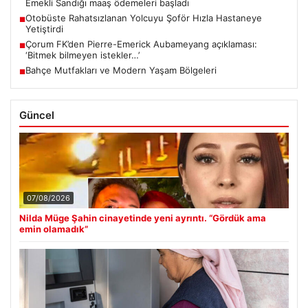
Emekli Sandığı maaş ödemeleri başladı
Otobüste Rahatsızlanan Yolcuyu Şoför Hızla Hastaneye
■
Yetiştirdi
Çorum FK’den Pierre-Emerick Aubameyang açıklaması:
■
‘Bitmek bilmeyen istekler…’
Bahçe Mutfakları ve Modern Yaşam Bölgeleri
■
Güncel
07/08/2026
Nilda Müge Şahin cinayetinde yeni ayrıntı. “Gördük ama
emin olamadık”