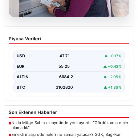
06.08.2026
Emekli maaşı ödemeleri ne zaman
Piyasa Verileri
yatacak? SGK, Bağ-Kur, Emekli Sandığı
maaş ödemeleri başladı
USD
47.71
▲ +0.17%
EUR
55.25
▲ +0.42%
ALTIN
6684.2
▲ +2.95%
BTC
3102820
▲ +1.35%
Son Eklenen Haberler
Nilda Müge Şahin cinayetinde yeni ayrıntı. “Gördük ama emin
■
olamadık”
Emekli maaşı ödemeleri ne zaman yatacak? SGK, Bağ-Kur,
■