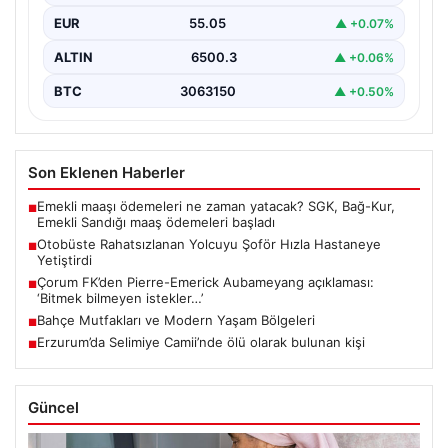
zaman acil…
EUR
55.05
▲ +0.07%
ALTIN
6500.3
▲ +0.06%
BTC
3063150
▲ +0.50%
Son Eklenen Haberler
Emekli maaşı ödemeleri ne zaman yatacak? SGK, Bağ-Kur,
■
Emekli Sandığı maaş ödemeleri başladı
Otobüste Rahatsızlanan Yolcuyu Şoför Hızla Hastaneye
■
Yetiştirdi
Çorum FK’den Pierre-Emerick Aubameyang açıklaması:
■
‘Bitmek bilmeyen istekler…’
Bahçe Mutfakları ve Modern Yaşam Bölgeleri
■
Erzurum’da Selimiye Camii’nde ölü olarak bulunan kişi
■
Güncel