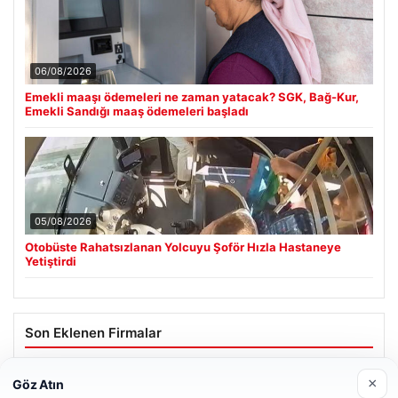
06/08/2026
Emekli maaşı ödemeleri ne zaman yatacak? SGK, Bağ-Kur,
Emekli Sandığı maaş ödemeleri başladı
05/08/2026
Otobüste Rahatsızlanan Yolcuyu Şoför Hızla Hastaneye
Yetiştirdi
Son Eklenen Firmalar
Enes Kaplan Avukatlık Bürosu
×
Göz Atın
28/04/2026