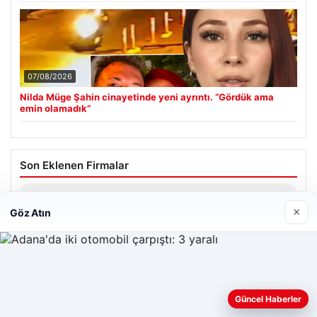
07/08/2026
Nilda Müge Şahin cinayetinde yeni ayrıntı. “Gördük ama
emin olamadık”
Son Eklenen Firmalar
Enes Kaplan Avukatlık Bürosu
×
Göz Atın
28/04/2026
Web sitemizi nasıl kullandığınızı daha iyi anlayabilmek,
Güncel Haberler
deneyiminizi kişiselleştirmek ve geliştirmek amacıyla çerezler