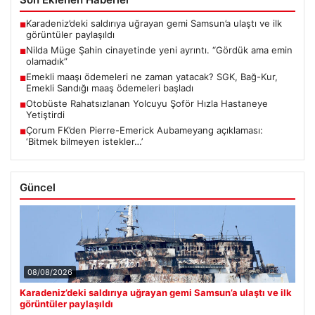
Karadeniz’deki saldırıya uğrayan gemi Samsun’a ulaştı ve ilk
■
görüntüler paylaşıldı
Nilda Müge Şahin cinayetinde yeni ayrıntı. “Gördük ama emin
■
olamadık”
Emekli maaşı ödemeleri ne zaman yatacak? SGK, Bağ-Kur,
■
Emekli Sandığı maaş ödemeleri başladı
Otobüste Rahatsızlanan Yolcuyu Şoför Hızla Hastaneye
■
Yetiştirdi
Çorum FK’den Pierre-Emerick Aubameyang açıklaması:
■
‘Bitmek bilmeyen istekler…’
Güncel
08/08/2026
Karadeniz’deki saldırıya uğrayan gemi Samsun’a ulaştı ve ilk
görüntüler paylaşıldı